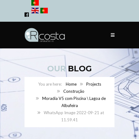
OUR
BLOG
Home
Projects
Construção
Moradia V5 com Piscina \ Lagoa de
Albufeira
WhatsApp Image 2022-09-21 at
11.59.41