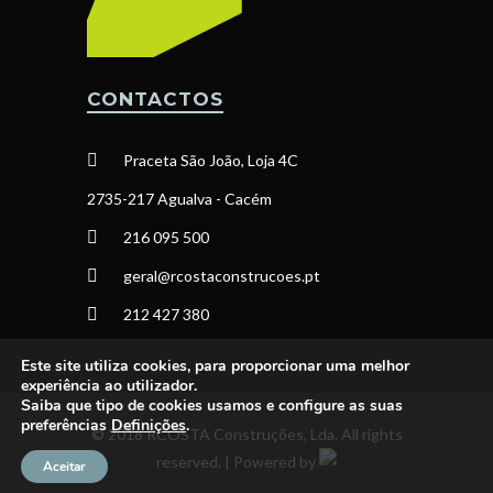
CONTACTOS
Praceta São João, Loja 4C
2735-217 Agualva - Cacém
216 095 500
geral@rcostaconstrucoes.pt
212 427 380
Este site utiliza cookies, para proporcionar uma melhor
experiência ao utilizador.
Saiba que tipo de cookies usamos e configure as suas
preferências
Definições
.
© 2018 RCOSTA Construções, Lda. All rights
reserved. | Powered by
Aceitar