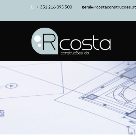
+ 351 216 095 500
geral@rcostaconstrucoes.pt