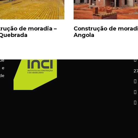
rução de moradia –
Construção de moradi
 Quebrada
Angola
ÁLVARA Nº 73067
C
ue
l e
27
 de