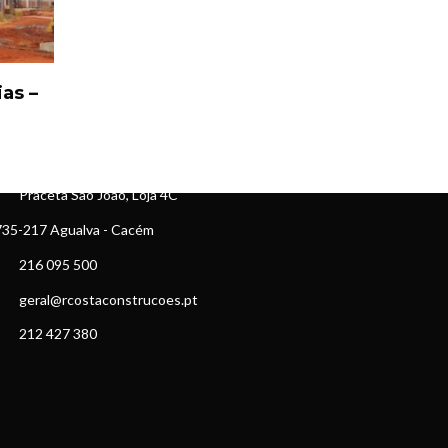
as –
ONTACTOS
Praceta São João, Loja 4C
35-217 Agualva - Cacém
216 095 500
geral@rcostaconstrucoes.pt
212 427 380