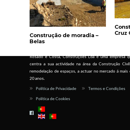
Const
Cruz
Construção de moradia –
SOBRE
Belas
Rosado e Costa, Construções Lda é uma empresa q
centra a sua actividade na área da Construção Civi
remodelação de espaços, a actuar no mercado á mais
20 anos.
Política de Privacidade
Termos e Condições
Política de Cookies