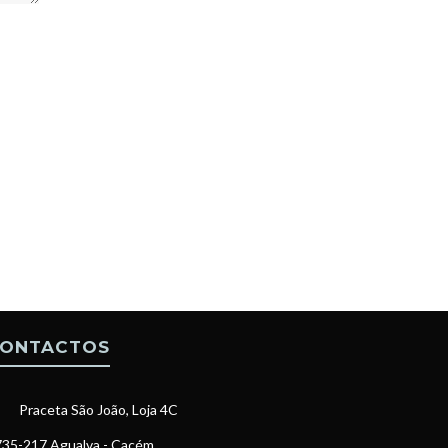
ONTACTOS
Praceta São João, Loja 4C
35-217 Agualva - Cacém