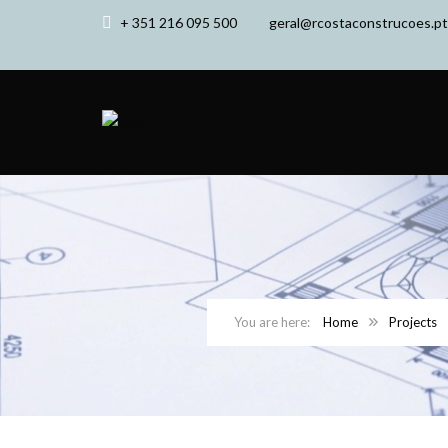
+ 351 216 095 500
geral@rcostaconstrucoes.pt
Home
Projects