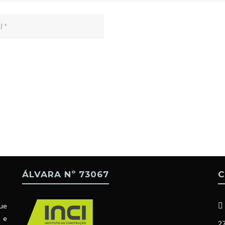
ÁLVARA Nº 73067
C
ue
l e
27