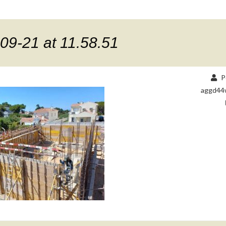
9-21 at 11.58.51
P
aggd44