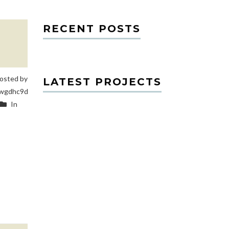
RECENT POSTS
osted by
LATEST PROJECTS
wgdhc9d
In