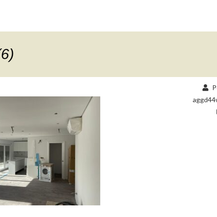
(6)
P
aggd44