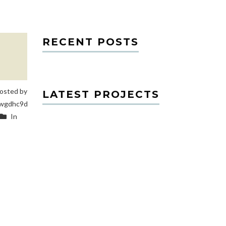
RECENT POSTS
osted by
LATEST PROJECTS
wgdhc9d
In