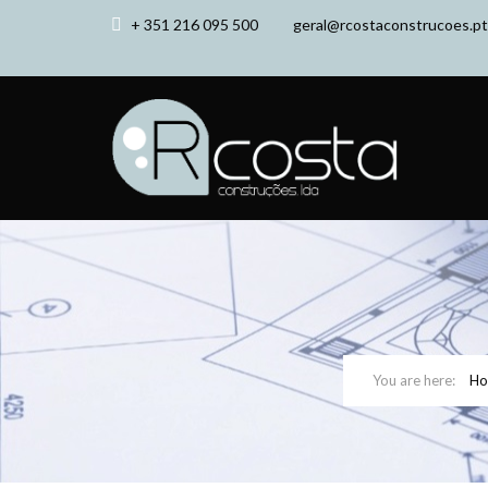
+ 351 216 095 500
geral@rcostaconstrucoes.pt
H