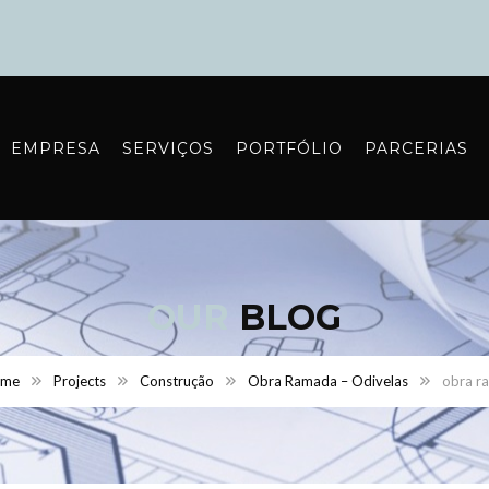
EMPRESA
SERVIÇOS
PORTFÓLIO
PARCERIAS
OUR
BLOG
ome
Projects
Construção
Obra Ramada – Odivelas
obra r