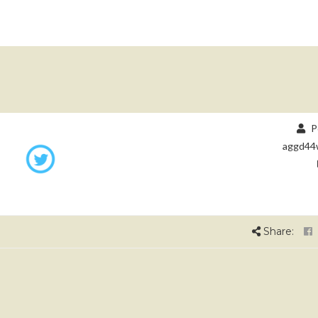
P
aggd44
Share: