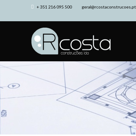
+ 351 216 095 500
geral@rcostaconstrucoes.pt