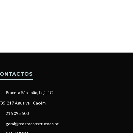
ONTACTOS
Praceta São João, Loja 4C
35-217 Agualva - Cacém
216 095 500
geral@rcostaconstrucoes.pt