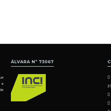
ÁLVARA Nº 73067
C
ue
l e
27
 de