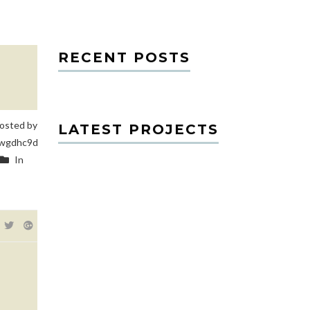
RECENT POSTS
osted by
LATEST PROJECTS
wgdhc9d
In