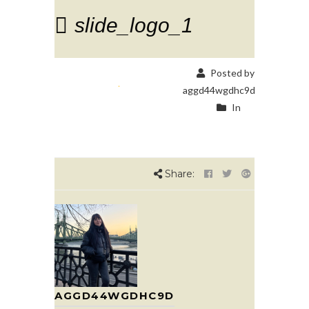
slide_logo_1
Posted by
aggd44wgdhc9d
In
Share:
AGGD44WGDHC9D