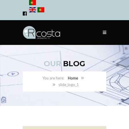
OUR
BLOG
Home
slide_logo_1