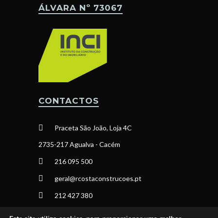
ÁLVARA Nº 73067
CONTACTOS
Praceta São João, Loja 4C
2735-217 Agualva - Cacém
216 095 500
geral@rcostaconstrucoes.pt
212 427 380