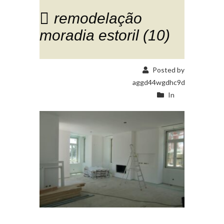
remodelação
moradia estoril (10)
Posted by
aggd44wgdhc9d
In