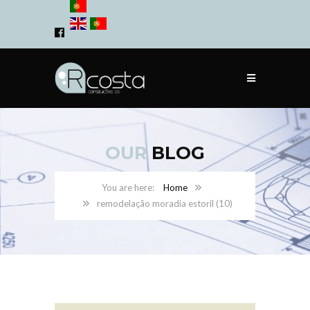
OUR
BLOG
Home
remodelação moradia estoril (10)