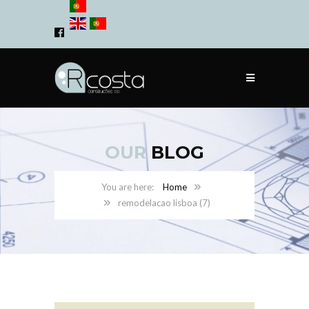
OUR
BLOG
Home
remodelacao lisboa (7)