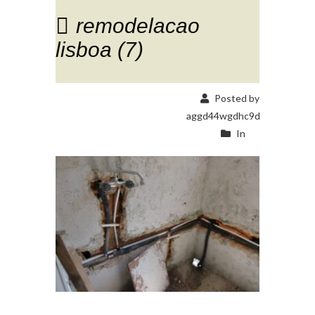
remodelacao
lisboa (7)
Posted by
aggd44wgdhc9d
In