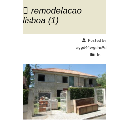
remodelacao
lisboa (1)
Posted by
aggd44wgdhc9d
In