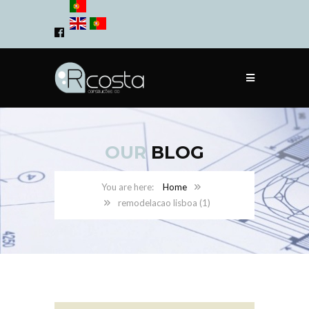
OUR
BLOG
Home
remodelacao lisboa (1)