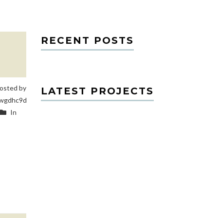
RECENT POSTS
osted by
LATEST PROJECTS
wgdhc9d
In