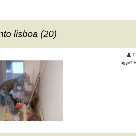
o lisboa (20)
P
aggd44