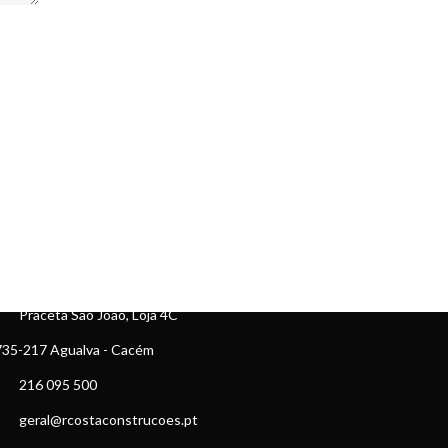
ONTACTOS
Praceta São João, Loja 4C
35-217 Agualva - Cacém
216 095 500
geral@rcostaconstrucoes.pt