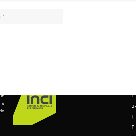
ÁLVARA Nº 73067
C
ue
l e
27
 de