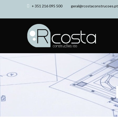
+ 351 216 095 500
geral@rcostaconstrucoes.pt