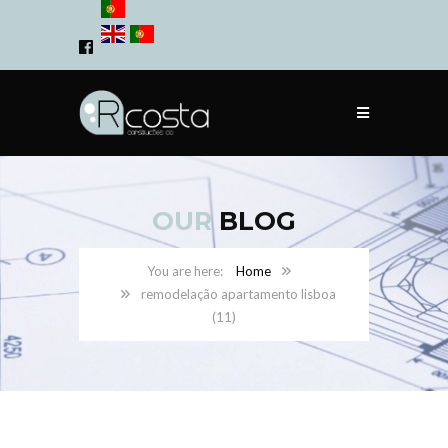
OUR
BLOG
Home
remodelação apartamento lisboa
(11)