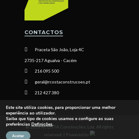
CONTACTOS
Praceta São João, Loja 4C
2735-217 Agualva - Cacém
216 095 500
geral@rcostaconstrucoes.pt
212 427 380
Este site utiliza cookies, para proporcionar uma melhor
experiência ao utilizador.
Saiba que tipo de cookies usamos e configure as suas
preferências
Definições
.
© 2018 RCOSTA Construções, Lda. All rights
reserved. | Powered by
Aceitar