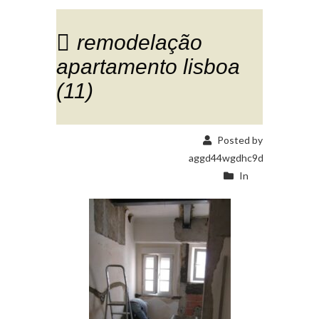
remodelação
apartamento lisboa
(11)
Posted by
aggd44wgdhc9d
In