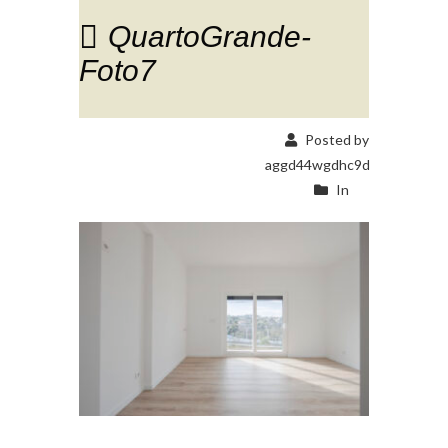
QuartoGrande-
Foto7
Posted by
aggd44wgdhc9d
In