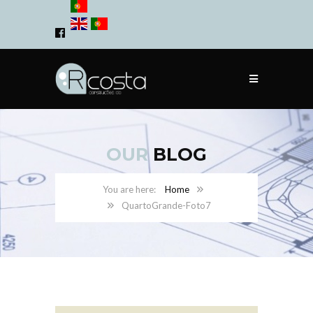
OUR
BLOG
Home
QuartoGrande-Foto7