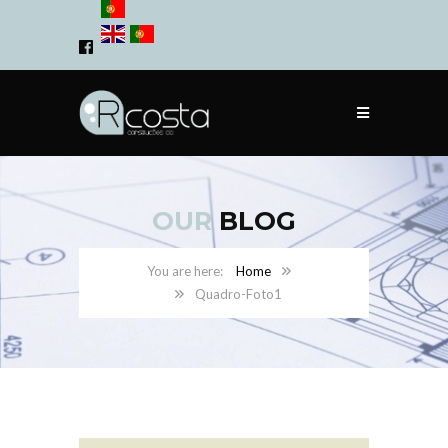
OUR
BLOG
Home
Quadro-Foto1