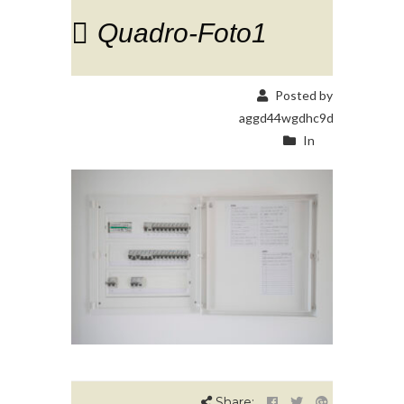
Quadro-Foto1
Posted by
aggd44wgdhc9d
In
Share: