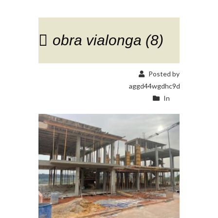
obra vialonga (8)
Posted by
aggd44wgdhc9d
In