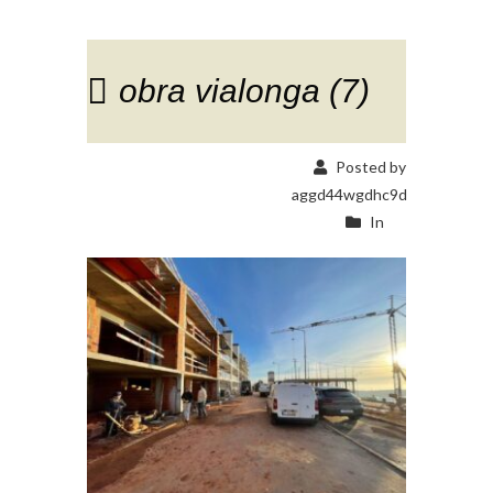
obra vialonga (7)
Posted by
aggd44wgdhc9d
In