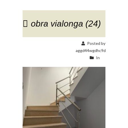
obra vialonga (24)
Posted by
aggd44wgdhc9d
In