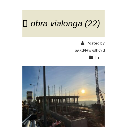
obra vialonga (22)
Posted by
aggd44wgdhc9d
In