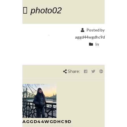
photo02
Posted by
aggd44wgdhc9d
In
Share:
AGGD44WGDHC9D