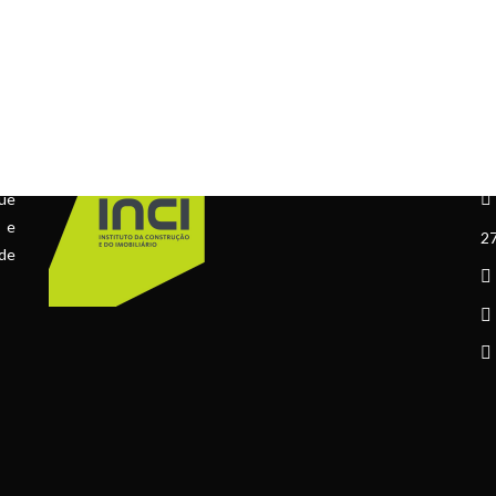
ÁLVARA Nº 73067
C
ue
l e
27
 de