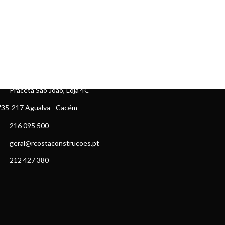
ONTACTOS
Praceta São João, Loja 4C
35-217 Agualva - Cacém
216 095 500
geral@rcostaconstrucoes.pt
212 427 380