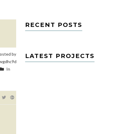
RECENT POSTS
osted by
LATEST PROJECTS
wgdhc9d
In