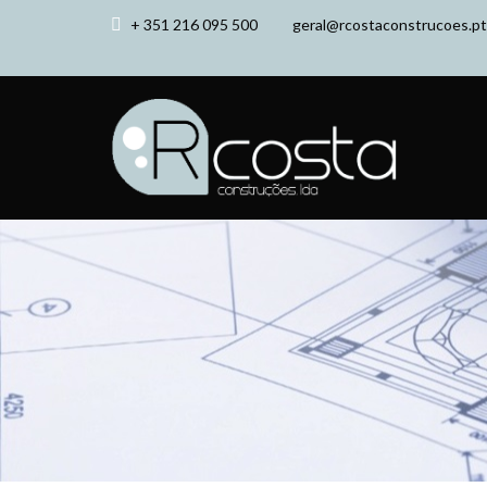
+ 351 216 095 500
geral@rcostaconstrucoes.pt