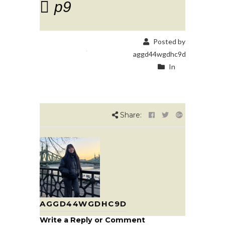
p9
Posted by
aggd44wgdhc9d
In
Share:
AGGD44WGDHC9D
Write a Reply or Comment