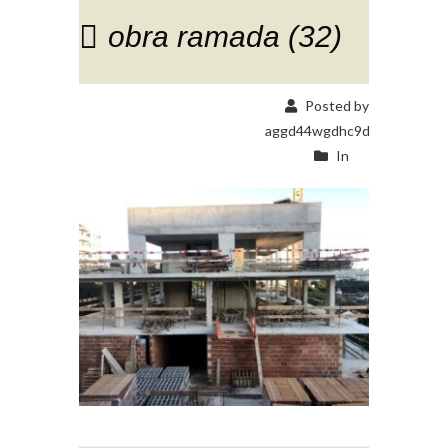
obra ramada (32)
Posted by
aggd44wgdhc9d
In