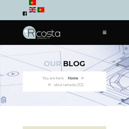
OUR
BLOG
Home
obra ramada (32)