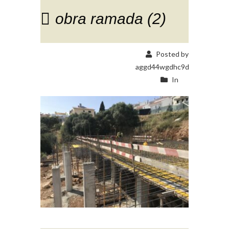
obra ramada (2)
Posted by
aggd44wgdhc9d
In