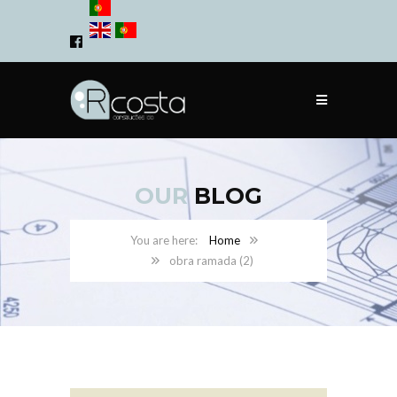
OUR
BLOG
Home
obra ramada (2)