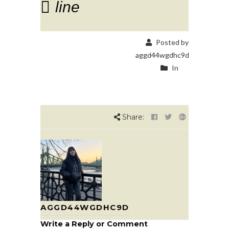
line
Posted by
aggd44wgdhc9d
In
Share:
AGGD44WGDHC9D
Write a Reply or Comment