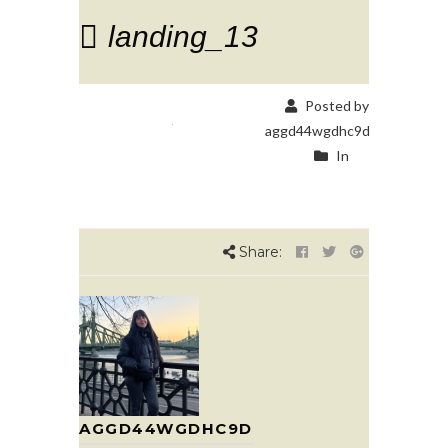
landing_13
Posted by
aggd44wgdhc9d
In
Share:
AGGD44WGDHC9D