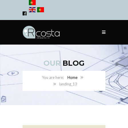
OUR
BLOG
Home
landing_13