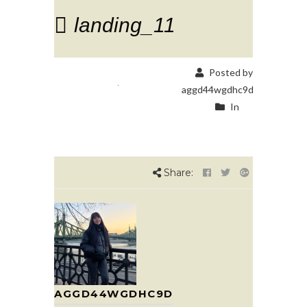
landing_11
Posted by
aggd44wgdhc9d
In
Share:
AGGD44WGDHC9D