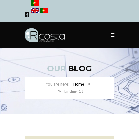
OUR
BLOG
Home
landing_11