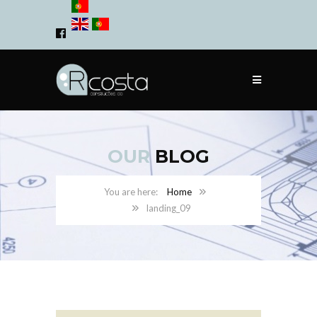
OUR
BLOG
Home
landing_09