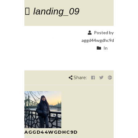
landing_09
Posted by
aggd44wgdhc9d
In
Share:
AGGD44WGDHC9D