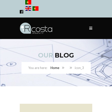
OUR
BLOG
Home
icon_3