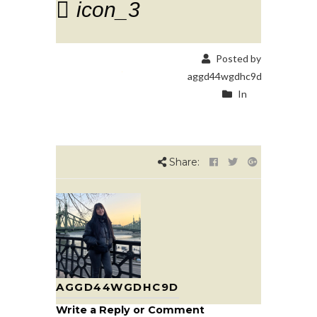
icon_3
Posted by
aggd44wgdhc9d
In
Share:
AGGD44WGDHC9D
Write a Reply or Comment