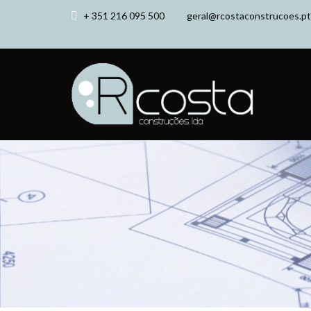
+ 351 216 095 500
geral@rcostaconstrucoes.pt