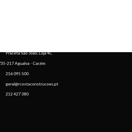
ONTACTOS
Praceta São João, Loja 4C
35-217 Agualva - Cacém
216 095 500
geral@rcostaconstrucoes.pt
212 427 380