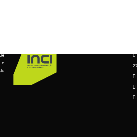
ÁLVARA Nº 73067
C
ue
l e
27
 de