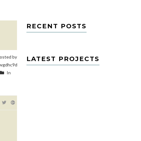
RECENT POSTS
osted by
LATEST PROJECTS
wgdhc9d
In