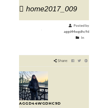
home2017_009
Posted by
aggd44wgdhc9d
In
Share:
AGGD44WGDHC9D