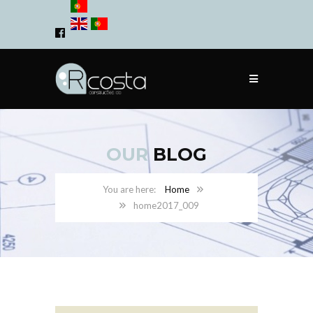
OUR
BLOG
Home
home2017_009