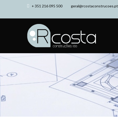
+ 351 216 095 500
geral@rcostaconstrucoes.pt