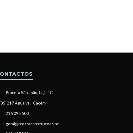
ONTACTOS
Praceta São João, Loja 4C
35-217 Agualva - Cacém
216 095 500
geral@rcostaconstrucoes.pt