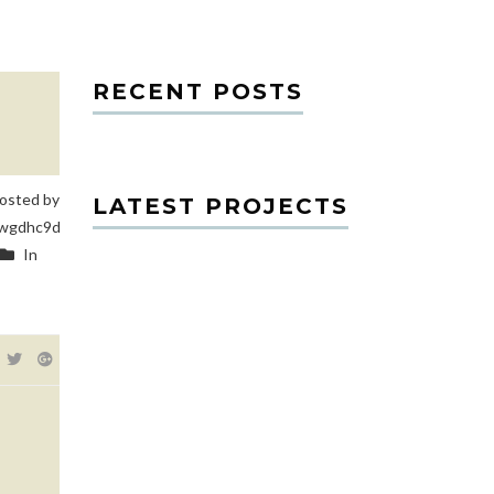
RECENT POSTS
osted by
LATEST PROJECTS
wgdhc9d
In