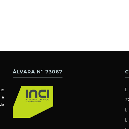
ÁLVARA Nº 73067
C
ue
l e
27
 de