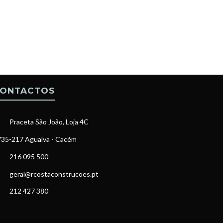
ONTACTOS
Praceta São João, Loja 4C
35-217 Agualva - Cacém
216 095 500
geral@rcostaconstrucoes.pt
212 427 380