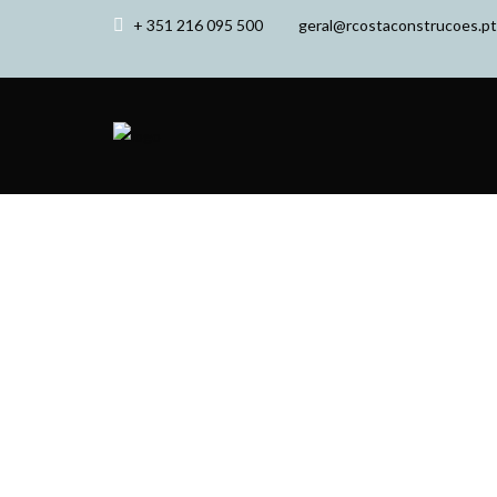
+ 351 216 095 500
geral@rcostaconstrucoes.pt