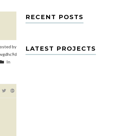
RECENT POSTS
osted by
LATEST PROJECTS
wgdhc9d
In