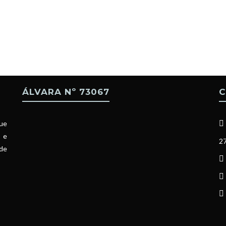
ÁLVARA Nº 73067
C
ue
l e
27
 de