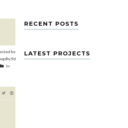
RECENT POSTS
osted by
LATEST PROJECTS
wgdhc9d
In