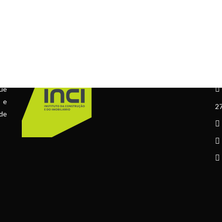
ÁLVARA Nº 73067
C
ue
l e
27
 de