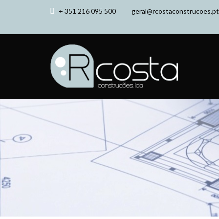
+ 351 216 095 500
geral@rcostaconstrucoes.pt