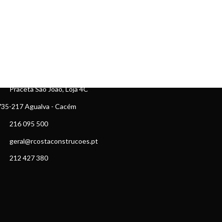
ONTACTOS
Praceta São João, Loja 4C
35-217 Agualva - Cacém
216 095 500
geral@rcostaconstrucoes.pt
212 427 380