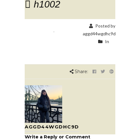
h1002
Posted by
aggd44wgdhc9d
In
Share:
AGGD44WGDHC9D
Write a Reply or Comment