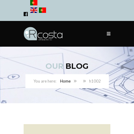
OUR
BLOG
Home
h1002