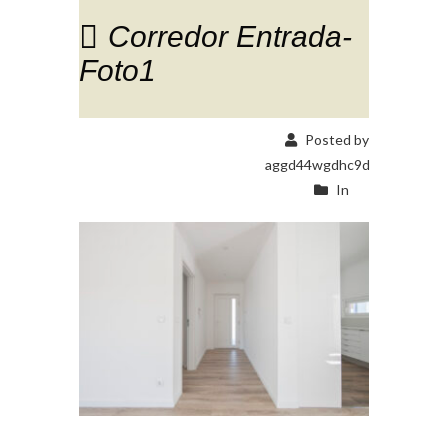
Corredor Entrada-
Foto1
Posted by
aggd44wgdhc9d
In