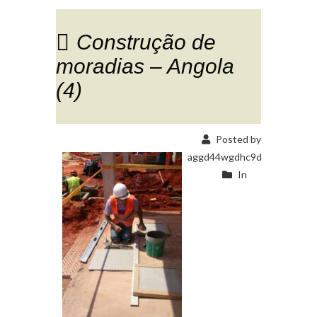
Construção de
moradias – Angola
(4)
Posted by
aggd44wgdhc9d
In