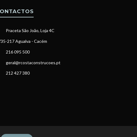
ONTACTOS
Praceta São João, Loja 4C
35-217 Agualva - Cacém
216 095 500
geral@rcostaconstrucoes.pt
212 427 380