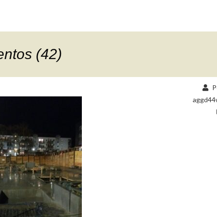
ntos (42)
P
aggd44