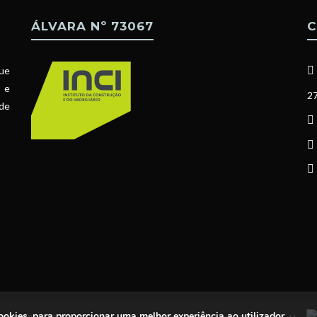
ÁLVARA Nº 73067
C
ue
l e
27
 de
 cookies, para proporcionar uma melhor experiência ao utilizador.