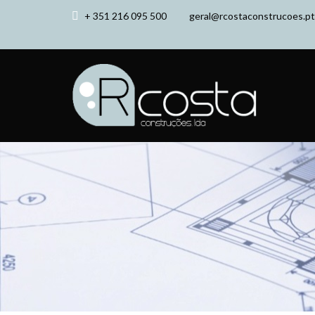
+ 351 216 095 500
geral@rcostaconstrucoes.pt