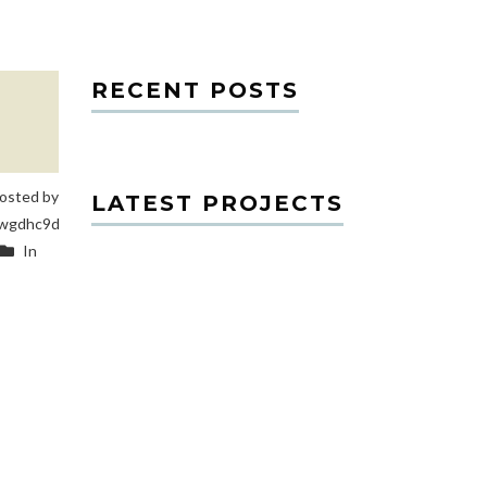
RECENT POSTS
osted by
LATEST PROJECTS
wgdhc9d
In