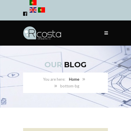
OUR
BLOG
Home
bottom-bg