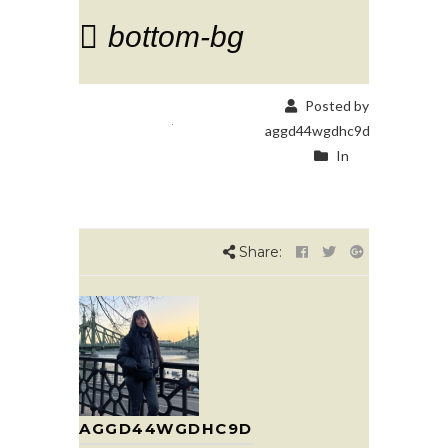
bottom-bg
Posted by
aggd44wgdhc9d
In
Share:
AGGD44WGDHC9D