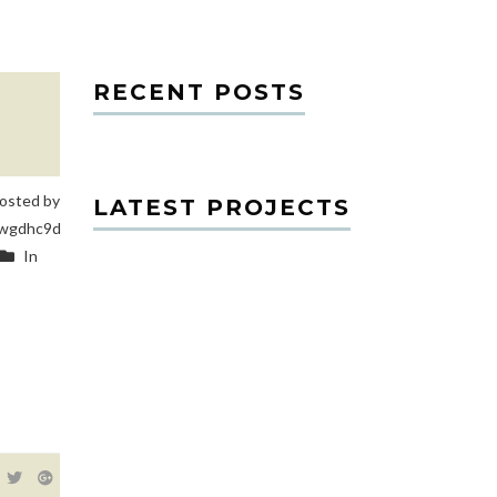
RECENT POSTS
osted by
LATEST PROJECTS
wgdhc9d
In