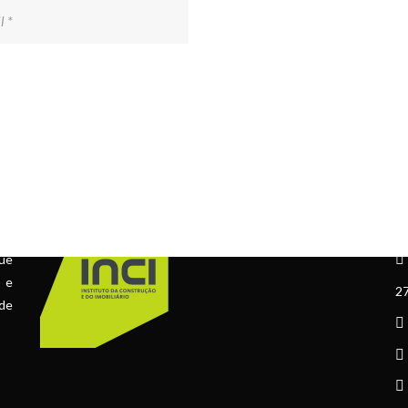
ÁLVARA Nº 73067
C
ue
l e
27
 de