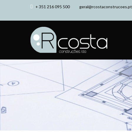
+ 351 216 095 500
geral@rcostaconstrucoes.pt