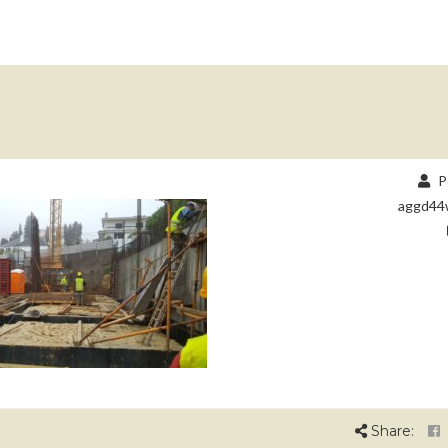
P
aggd44
Share: