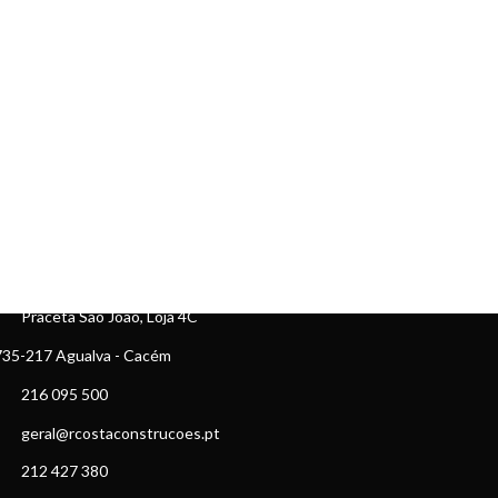
ONTACTOS
Praceta São João, Loja 4C
35-217 Agualva - Cacém
216 095 500
geral@rcostaconstrucoes.pt
212 427 380