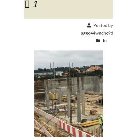
1
Posted by
aggd44wgdhc9d
In