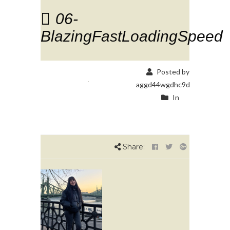
06-
BlazingFastLoadingSpeed
Posted by
aggd44wgdhc9d
In
Share: