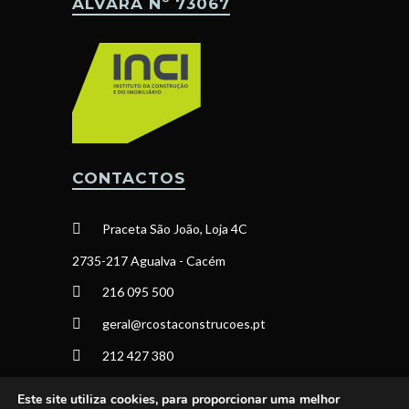
ÁLVARA Nº 73067
CONTACTOS
Praceta São João, Loja 4C
2735-217 Agualva - Cacém
216 095 500
geral@rcostaconstrucoes.pt
212 427 380
Este site utiliza cookies, para proporcionar uma melhor