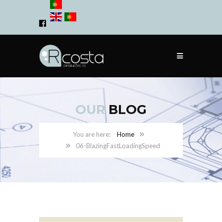
OUR
BLOG
Home
06-BlazingFastLoadingSpeed